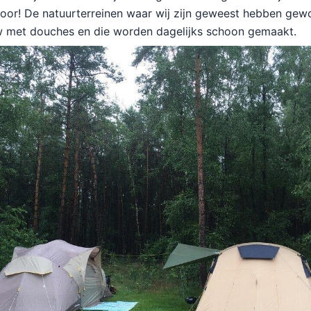
oor! De natuurterreinen waar wij zijn geweest hebben gew
w met douches en die worden dagelijks schoon gemaakt.