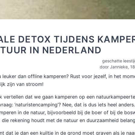
ALE DETOX TIJDENS KAMPE
ATUUR IN NEDERLAND
geschatte leesti
door Jannieke,
18
u leuker dan offline kamperen? Rust voor jezelf, in het mom
ijk zijn van stroom!
ik vertellen dat we gaan kamperen op een natuurkampeerter
raag: ‘naturistencamping’? Nee, dat is dus iets heel anders.
peren in de natuur, bijvoorbeeld bij de boer of bij de bo
die rekening houdt met de natuur en duurzaamheid belangr
t dat je dan een kuiltje in de grond moet graven als je naar