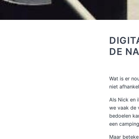
DIGIT
DE N
Wat is er no
niet afhankel
Als Nick en 
we vaak de v
bedoelen kam
een camping 
Maar beteken