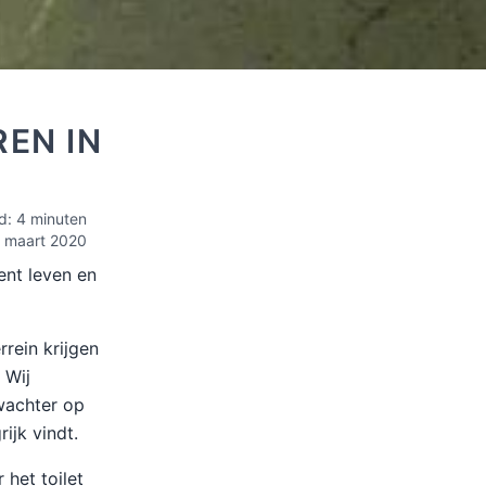
REN IN
jd: 4 minuten
 maart 2020
ent leven en
rein krijgen
 Wij
swachter op
ijk vindt.
 het toilet