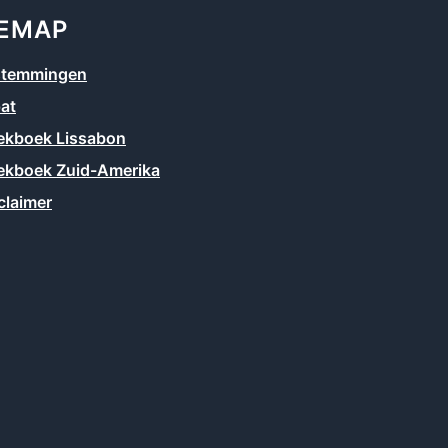
TEMAP
stemmingen
at
kboek Lissabon
kboek Zuid-Amerika
claimer