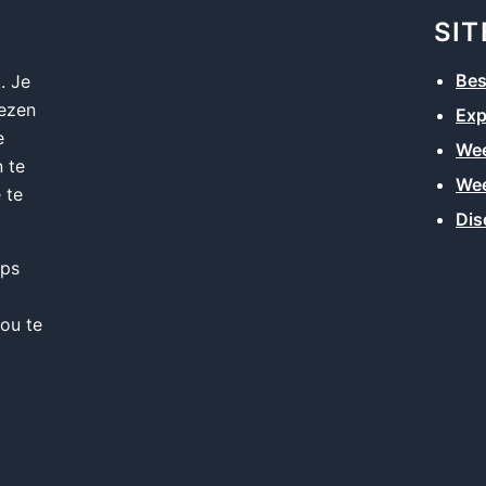
SI
Be
. Je
lezen
Exp
e
Wee
 te
Wee
 te
Dis
ips
ou te